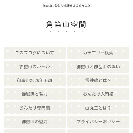
御嶽山でひとり修験道はじめました
角笛山空間
このブログについて
カテゴリー検索
御嶽山のルール
御嶽山と御岳山の違い
御嶽山2026年予想
霊神碑とは？
御嶽講と強力
おんたけ入門編
おんたけ専門編
山丸三とは？
御嶽山の魅力
プライバシーポリシー