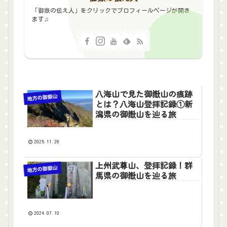
「御嶽の伝え人」をクリックでプロフィールページが開き
ます♫
八海山で見た御嶽山の痕跡
地方の御嶽山
とは？八海山登拝記録①新
潟県の御嶽山を辿る旅
2025.11.26
上州武尊山、登拝記録！群
地方の御嶽山
馬県の御嶽山を辿る旅
2024.07.10