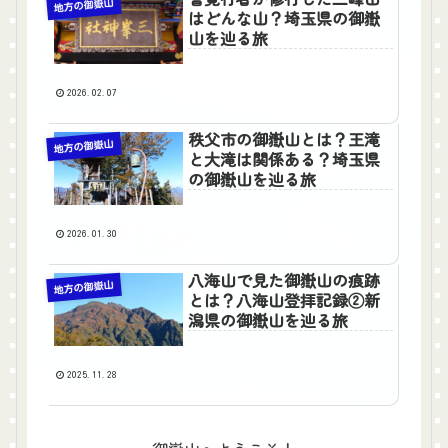
地方の御嶽山
はどんな山？埼玉県の御嶽
山を辿る旅
2026.02.07
秩父市の御嶽山とは？王滝
地方の御嶽山
と大滝は関係ある？埼玉県
の御嶽山を辿る旅
2026.01.30
八海山で見た御嶽山の痕跡
地方の御嶽山
とは？八海山登拝記録②新
潟県の御嶽山を辿る旅
2025.11.28