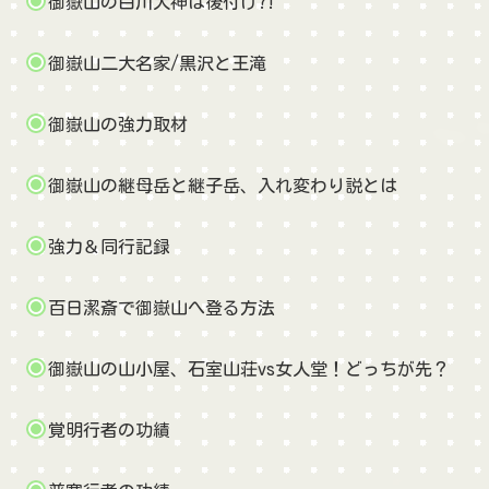
御嶽山の白川大神は後付け?!
御嶽山二大名家/黒沢と王滝
御嶽山の強力取材
御嶽山の継母岳と継子岳、入れ変わり説とは
強力＆同行記録
百日潔斎で御嶽山へ登る方法
御嶽山の山小屋、石室山荘vs女人堂！どっちが先？
覚明行者の功績