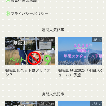
普寛行者の功績
プライバシーポリシー
週間人気記事
58 views
39 view
御嶽山にペットはアリ？ナ
御嶽山登山2026〈年間スケ
シ？
ュール〉予想
月間人気記事
195 views
174 view