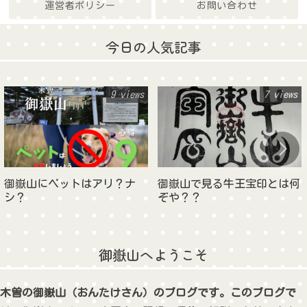
運営者ポリシー
お問い合わせ
今日の人気記事
9 views
7 views
御嶽山にペットはアリ？ナ
御嶽山で見る牛王宝印とは何
シ？
ぞや？？
御嶽山へようこそ
木曽の御嶽山（おんたけさん）のブログです。このブログで