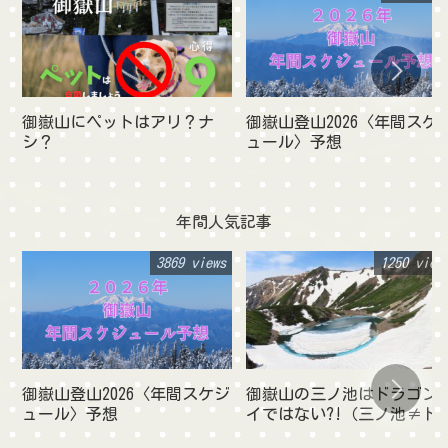
御嶽山にペットはアリ？ナ
御嶽山登山2026〈年間スケ
シ？
ュール〉予想
年間人気記事
3869 views
1250 view
御嶽山登山2026〈年間スケジ
御嶽山の三ノ池はドラゴン
ュール〉予想
イではない?!（三ノ池≠ド
ゴンアイ）