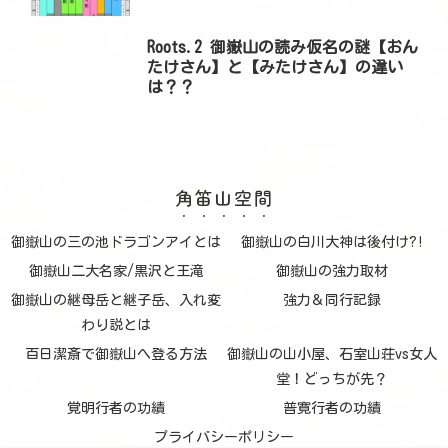
Roots.2 御嶽山の読み仮名の謎【おん
たけさん】と【みたけさん】の違い
は？？
角笛山空間
御嶽山の三の池ドラゴンアイとは
御嶽山の白川大神は後付け?!
御嶽山二大名家/黒沢と王滝
御嶽山の強力取材
御嶽山の継母岳と継子岳、入れ変
強力＆同行記録
わり説とは
百日潔斎で御嶽山へ登る方法
御嶽山の山小屋、石室山荘vs女人
堂！どっちが先？
覚明行者の功績
普寛行者の功績
プライバシーポリシー