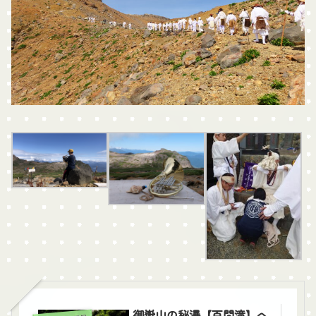
御嶽山の秘瀑【百間滝】へ