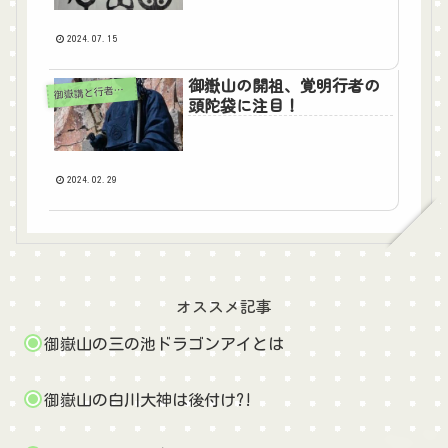
2024.07.15
御嶽山の開祖、覚明行者の
御
嶽講と行者たち
頭陀袋に注目！
2024.02.29
オススメ記事
御嶽山の三の池ドラゴンアイとは
御嶽山の白川大神は後付け?!