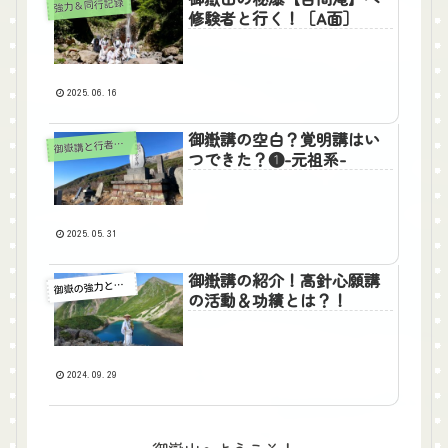
強力＆同行記録
修験者と行く！［A面］
2025.06.16
御嶽講の空白？覚明講はい
御
嶽講と行者たち
つできた？❶-元祖系-
2025.05.31
御嶽講の紹介！高針心願講
嶽の強力と同志たち
御
の活動＆功績とは？！
2024.09.29