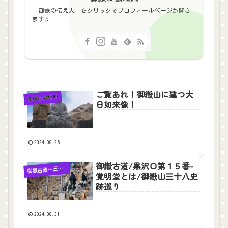
「御嶽の伝え人」をクリックでプロフィールページが開き
ます♫
ご覧あれ！御嶽山に建つ大
御嶽山の信仰
日如来像！
2024.09.25
御嶽古道/黒沢口第１５番-
嶽古道〜三十八史跡巡り
御
覚明堂とは/御嶽山三十八史
跡巡り
2024.08.31