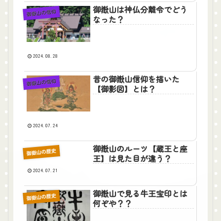
御嶽山は神仏分離令でどう
御嶽山の信仰
なった？
2024.08.28
昔の御嶽山信仰を描いた
御嶽山の信仰
【御影図】とは？
2024.07.24
御嶽山のルーツ【蔵王と座
御嶽山の歴史
王】は見た目が違う？
2024.07.21
御嶽山で見る牛王宝印とは
御嶽山の歴史
何ぞや？？