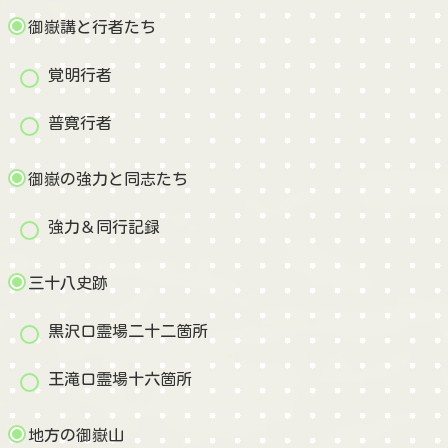
御嶽講と行者たち
覚明行者
普寛行者
御嶽の強力と同志たち
強力＆同行記録
三十八史跡
黒沢口霊場二十二箇所
王滝口霊場十六箇所
地方の御嶽山