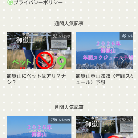
プライバシーポリシー
週間人気記事
52 views
40 view
御嶽山にペットはアリ？ナ
御嶽山登山2026〈年間スケ
シ？
ュール〉予想
月間人気記事
186 views
182 view