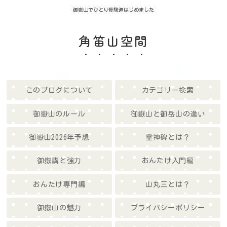
御嶽山でひとり修験道はじめました
角笛山空間
このブログについて
カテゴリー検索
御嶽山のルール
御嶽山と御岳山の違い
御嶽山2026年予想
霊神碑とは？
御嶽講と強力
おんたけ入門編
おんたけ専門編
山丸三とは？
御嶽山の魅力
プライバシーポリシー