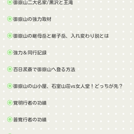
御嶽山二大名家/黒沢と王滝
御嶽山の強力取材
御嶽山の継母岳と継子岳、入れ変わり説とは
強力＆同行記録
百日潔斎で御嶽山へ登る方法
御嶽山の山小屋、石室山荘vs女人堂！どっちが先？
覚明行者の功績
普寛行者の功績