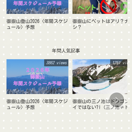
御嶽山登山2026〈年間スケジ
御嶽山にペットはアリ？ナ
ュール〉予想
シ？
年間人気記事
3862 views
1251 view
御嶽山登山2026〈年間スケジ
御嶽山の三ノ池はドラゴン
ュール〉予想
イではない?!（三ノ池≠ド
ゴンアイ）