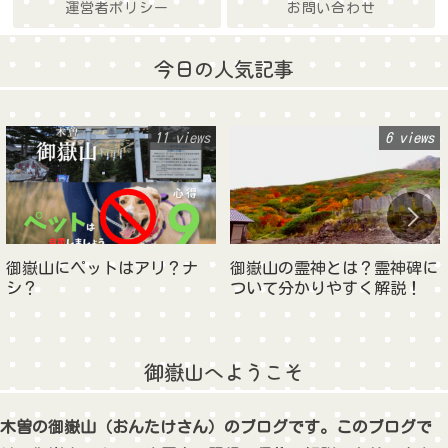
運営者ポリシー
お問い合わせ
今日の人気記事
11 views
6 views
御嶽山にペットはアリ？ナ
御嶽山の霊神とは？霊神碑に
シ？
ついて分かりやすく解説！
御嶽山へようこそ
木曽の御嶽山（おんたけさん）のブログです。このブログで