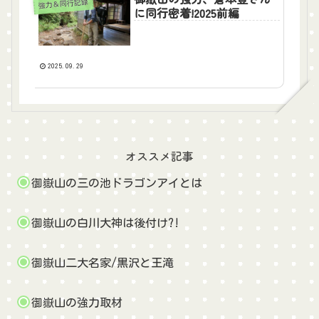
強力＆同行記録
に同行密着!2025前編
2025.09.29
オススメ記事
御嶽山の三の池ドラゴンアイとは
御嶽山の白川大神は後付け?!
御嶽山二大名家/黒沢と王滝
御嶽山の強力取材