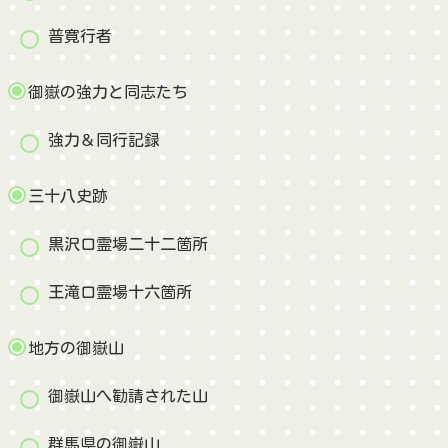
普寛行者
御嶽の強力と同志たち
強力＆同行記録
三十八史跡
黒沢口霊場二十二箇所
王滝口霊場十六箇所
地方の御嶽山
御嶽山へ勧請された山
群馬県の御嶽山