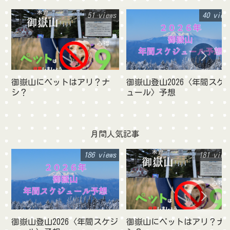
51 views
40 view
御嶽山にペットはアリ？ナ
御嶽山登山2026〈年間スケ
シ？
ュール〉予想
月間人気記事
186 views
181 view
御嶽山登山2026〈年間スケジ
御嶽山にペットはアリ？ナ