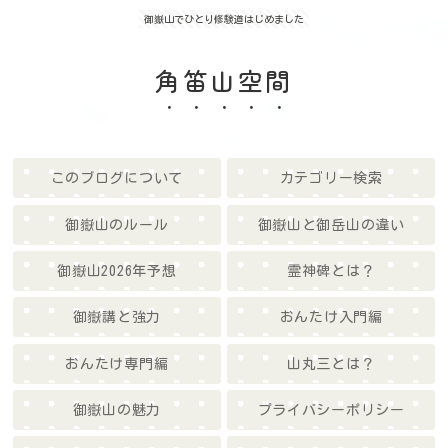
御嶽山でひとり修験道はじめました
角笛山空間
このブログについて
カテゴリー検索
御嶽山のルール
御嶽山と御岳山の違い
御嶽山2026年予想
霊神碑とは？
御嶽講と強力
おんたけ入門編
おんたけ専門編
山丸三とは？
御嶽山の魅力
プライバシーポリシー