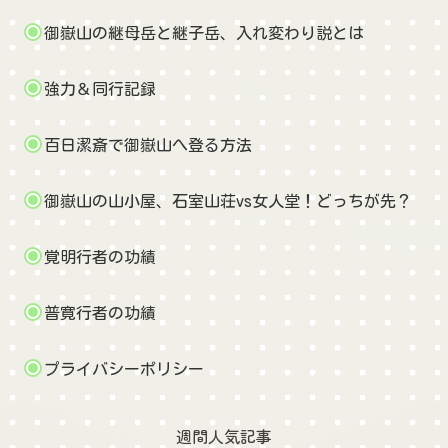
御嶽山の継母岳と継子岳、入れ変わり説とは
強力＆同行記録
百日潔斎で御嶽山へ登る方法
御嶽山の山小屋、石室山荘vs女人堂！どっちが先？
覚明行者の功績
普寛行者の功績
プライバシーポリシー
週間人気記事