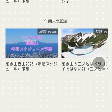
ュール〉予想
シ？
年間人気記事
3862 views
1251 view
御嶽山登山2026〈年間スケジ
御嶽山の三ノ池はドラゴン
ュール〉予想
イではない?!（三ノ池≠ド
ゴンアイ）