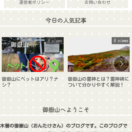
運営者ポリシー
お問い合わせ
今日の人気記事
9 views
5 views
御嶽山にペットはアリ？ナ
御嶽山の霊神とは？霊神碑に
シ？
ついて分かりやすく解説！
御嶽山へようこそ
木曽の御嶽山（おんたけさん）のブログです。このブログで