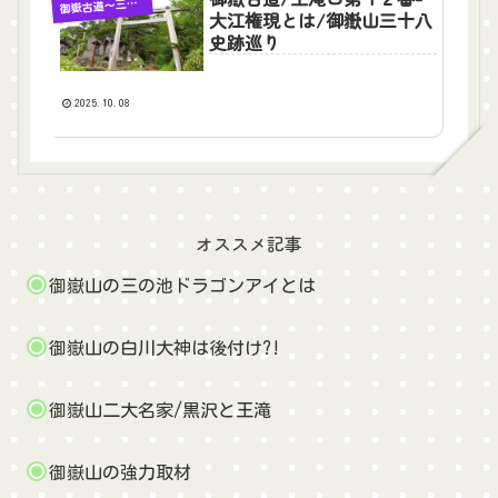
嶽古道〜三十八史跡巡り
御
大江権現とは/御嶽山三十八
史跡巡り
2025.10.08
オススメ記事
御嶽山の三の池ドラゴンアイとは
御嶽山の白川大神は後付け?!
御嶽山二大名家/黒沢と王滝
御嶽山の強力取材