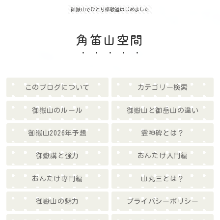
御嶽山でひとり修験道はじめました
角笛山空間
このブログについて
カテゴリー検索
御嶽山のルール
御嶽山と御岳山の違い
御嶽山2026年予想
霊神碑とは？
御嶽講と強力
おんたけ入門編
おんたけ専門編
山丸三とは？
御嶽山の魅力
プライバシーポリシー