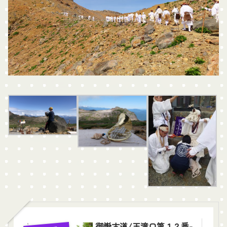
御嶽古道/王滝口第１２番-