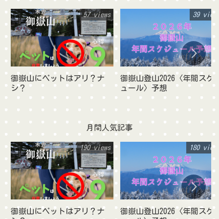
57 views
39 view
御嶽山にペットはアリ？ナ
御嶽山登山2026〈年間スケ
シ？
ュール〉予想
月間人気記事
190 views
180 view
御嶽山にペットはアリ？ナ
御嶽山登山2026〈年間スケ