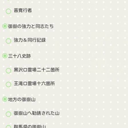
普寛行者
御嶽の強力と同志たち
強力＆同行記録
三十八史跡
黒沢口霊場二十二箇所
王滝口霊場十六箇所
地方の御嶽山
御嶽山へ勧請された山
群馬県の御嶽山