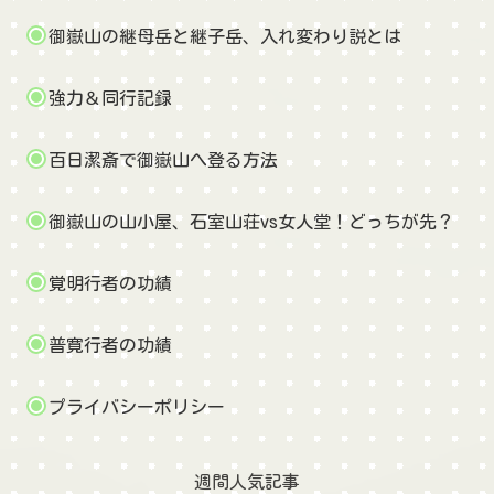
御嶽山の継母岳と継子岳、入れ変わり説とは
強力＆同行記録
百日潔斎で御嶽山へ登る方法
御嶽山の山小屋、石室山荘vs女人堂！どっちが先？
覚明行者の功績
普寛行者の功績
プライバシーポリシー
週間人気記事