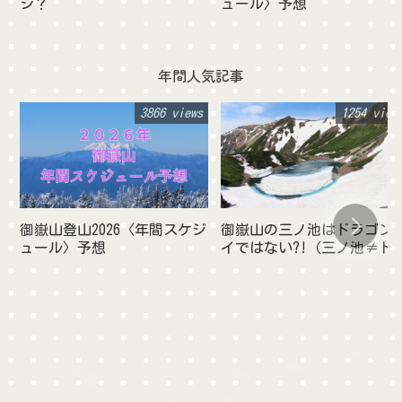
シ？
ュール〉予想
年間人気記事
3866 views
1254 view
御嶽山登山2026〈年間スケジ
御嶽山の三ノ池はドラゴン
ュール〉予想
イではない?!（三ノ池≠ド
ゴンアイ）