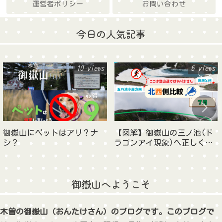
運営者ポリシー
お問い合わせ
今日の人気記事
10 views
5 views
御嶽山にペットはアリ？ナ
【図解】御嶽山の三ノ池(ド
シ？
ラゴンアイ現象)へ正しく下
りる方法とは？東西南北アン
グル解説＆比較！
御嶽山へようこそ
木曽の御嶽山（おんたけさん）のブログです。このブログで