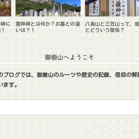
神碑に
霊神碑とは何か？お墓との違
八海山と三笠山って、
説！
いは？！
とどういう関係？
御嶽山へようこそ
のブログでは、御嶽山のルーツや歴史の記録、信仰の解
います。