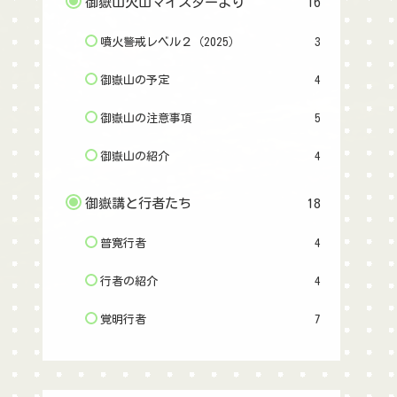
御嶽山火山マイスターより
16
噴火警戒レベル２（2025）
3
御嶽山の予定
4
御嶽山の注意事項
5
御嶽山の紹介
4
御嶽講と行者たち
18
普寛行者
4
行者の紹介
4
覚明行者
7