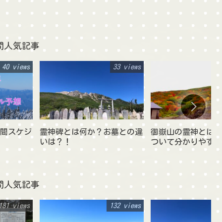
間人気記事
40 views
33 views
年間スケジ
霊神碑とは何か？お墓との違
御嶽山の霊神とは？
いは？！
ついて分かりやすく
間人気記事
181 views
132 views