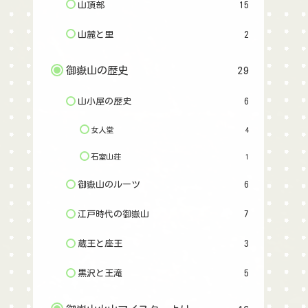
山頂部
15
山麓と里
2
御嶽山の歴史
29
山小屋の歴史
6
女人堂
4
石室山荘
1
御嶽山のルーツ
6
江戸時代の御嶽山
7
蔵王と座王
3
黒沢と王滝
5