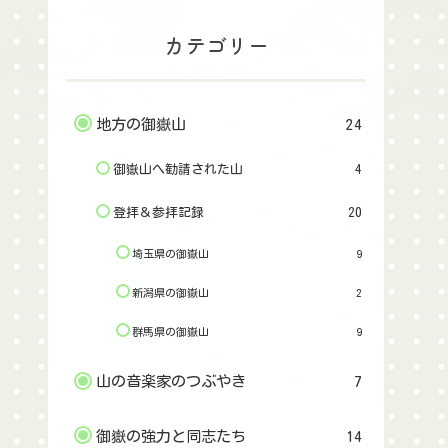
カテゴリー
地方の御嶽山
24
御嶽山へ勧請された山
4
登拝＆参拝記録
20
埼玉県の御嶽山
9
新潟県の御嶽山
2
群馬県の御嶽山
9
山の音楽家のつぶやき
7
御嶽の強力と同志たち
14