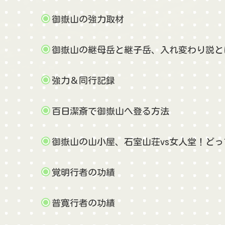
御嶽山の強力取材
御嶽山の継母岳と継子岳、入れ変わり説と
強力＆同行記録
百日潔斎で御嶽山へ登る方法
御嶽山の山小屋、石室山荘vs女人堂！どっ
覚明行者の功績
普寛行者の功績