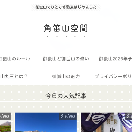
御嶽山でひとり修験道はじめました
角笛山空間
御嶽山のルール
御嶽山と御岳山の違い
御嶽山2026年
山丸三とは？
御嶽山の魅力
プライバシーポリ
今日の人気記事
views
6 views
6 