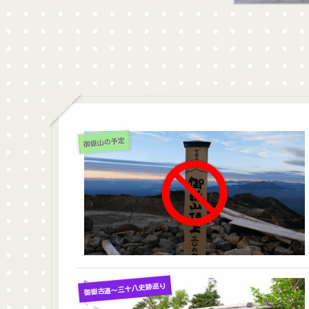
御嶽山の予定
御嶽古道〜三十八史跡巡り