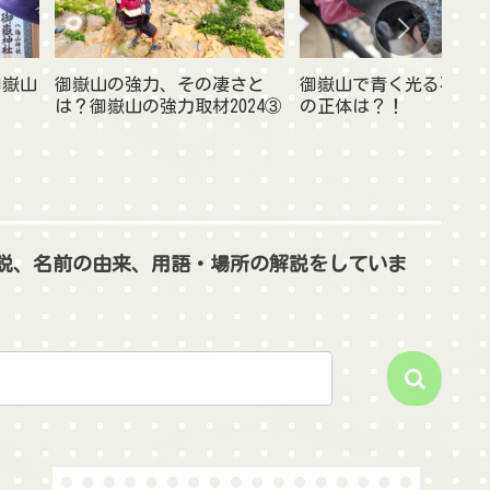
御嶽山
御嶽山の強力、その凄さと
御嶽山で青く光る石発
は？御嶽山の強力取材2024③
の正体は？！
説、名前の由来、用語・場所の解説をしていま