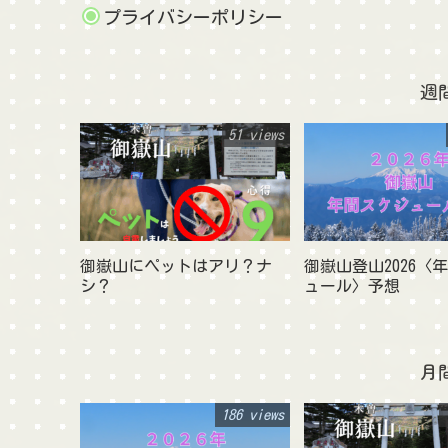
プライバシーポリシー
週
51 views
御嶽山にペットはアリ？ナ
御嶽山登山2026〈
シ？
ュール〉予想
月
186 views