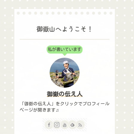
御嶽山へようこそ！
31 views
31 views
私が書いています
霊神碑に
賽の河原は御嶽山のどこにあ
御嶽山はなぜテント
解説！
る？
御嶽の伝え人
「御嶽の伝え人」をクリックでプロフィール
ページが開きます♫
127 views
110 views