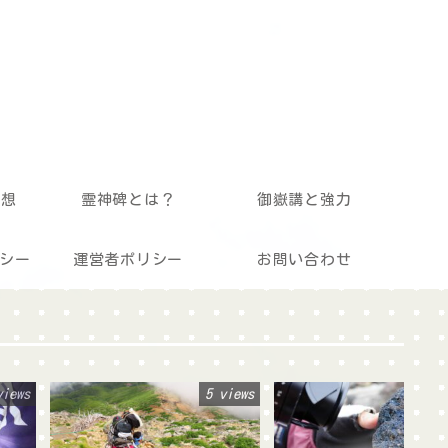
予想
霊神碑とは？
御嶽講と強力
シー
運営者ポリシー
お問い合わせ
views
5 views
5 