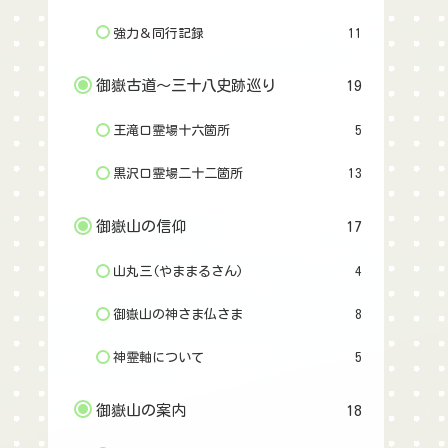
強力＆同行記録
11
御嶽古道〜三十八史跡巡り
19
王滝口霊場十六箇所
5
黒沢口霊場二十二箇所
13
御嶽山の信仰
17
山丸三(やままるさん)
4
御嶽山の神さま仏さま
8
神霊軸について
5
御嶽山の案内
18