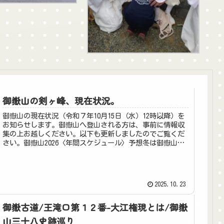
御嶽山の剣ヶ峰、現在状況。
御嶽山の現在状況（令和７年10月15日（水）12時以降）を
お知らせします。御嶽山へ登山される方は、事前に情報収
集の上お越しください。以下も更新しましたのでご覧くだ
さい。御嶽山2026〈年間スケジュール〉予想冬は御嶽山へ
行けない？冬期通行止め...
2025.10.23
御嶽古道/王滝口第１２番-大江権現とは/御嶽
山三十八史跡巡り