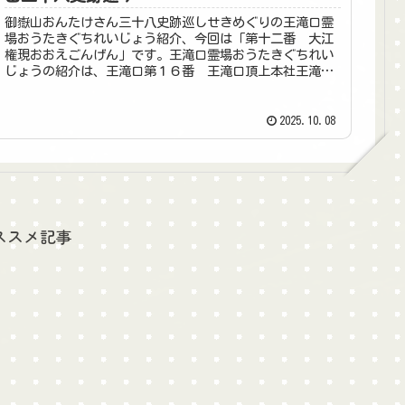
御嶽山おんたけさん三十八史跡巡しせきめぐりの王滝口霊
場おうたきぐちれいじょう紹介、今回は「第十二番 大江
権現おおえごんげん」です。王滝口霊場おうたきぐちれい
じょうの紹介は、王滝口第１６番 王滝口頂上本社王滝口
第１４番 中央不動王滝口第１３番...
2025.10.08
ススメ記事