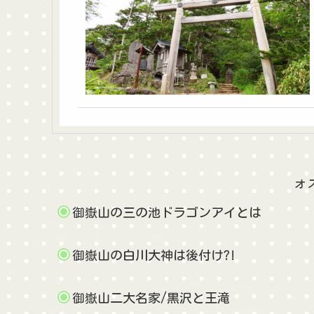
オ
御嶽山の三の池ドラゴンアイとは
御嶽山の白川大神は後付け?!
御嶽山二大名家/黒沢と王滝