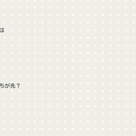
は
ちが先？