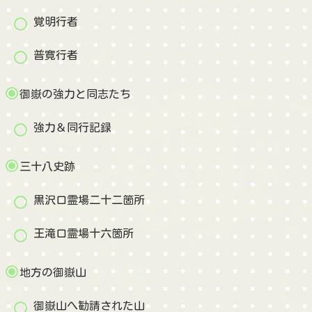
覚明行者
普寛行者
御嶽の強力と同志たち
強力＆同行記録
三十八史跡
黒沢口霊場二十二箇所
王滝口霊場十六箇所
地方の御嶽山
御嶽山へ勧請された山