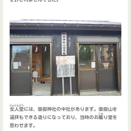
にょにんどう
女人堂
には、御嶽神社の中社があります。御嶽山を
こも
遥拝もできる造りになっており、当時のお
籠
り堂を
思わせます。