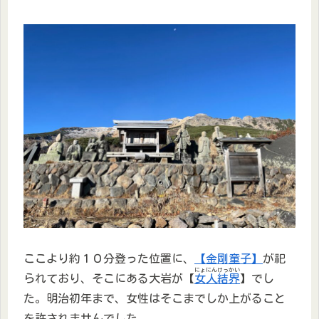
ここより約１０分登った位置に、
【金剛童子】
が祀
にょにんけっかい
られており、そこにある大岩が【
女人結界
】でし
た。明治初年まで、女性はそこまでしか上がること
を許されませんでした。