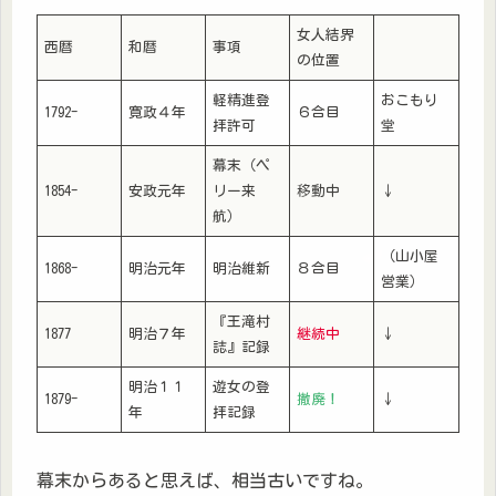
女人結界
西暦
和暦
事項
の位置
軽精進登
おこもり
1792-
寛政４年
６合目
拝許可
堂
幕末（ペ
1854-
安政元年
リー来
移動中
↓
航）
（山小屋
1868-
明治元年
明治維新
８合目
営業）
『王滝村
1877
明治７年
継続中
↓
誌』記録
明治１１
遊女の登
1879-
撤廃！
↓
年
拝記録
幕末からあると思えば、相当古いですね。