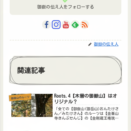
御嶽の伝え人をフォローする
御嶽の伝え人
関連記事
Roots.4【木曽の御嶽山】はオ
御嶽山のルーツ
リジナル？
「全ての【御嶽山(御岳山)おんたけさ
ん／みたけさん】のルーツは【金峯山
寺きんぷせんじ】の【金剛蔵王権現こ
んごうざおうごんげん】である」と、
前回Roots.3 【御嶽山】のルーツに