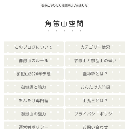
御嶽山でひとり修験道はじめました
角笛山空間
このブログについて
カテゴリー検索
御嶽山のルール
御嶽山と御岳山の違い
御嶽山2026年予想
霊神碑とは？
御嶽講と強力
おんたけ入門編
おんたけ専門編
山丸三とは？
御嶽山の魅力
プライバシーポリシー
運営者ポリシー
お問い合わせ