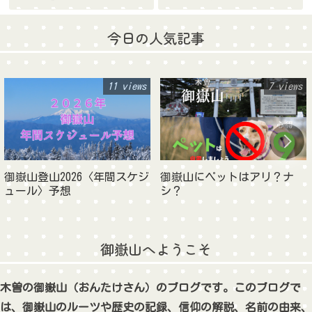
今日の人気記事
11 views
7 views
御嶽山登山2026〈年間スケジ
御嶽山にペットはアリ？ナ
ュール〉予想
シ？
御嶽山へようこそ
木曽の御嶽山（おんたけさん）のブログです。このブログで
は、御嶽山のルーツや歴史の記録、信仰の解説、名前の由来、