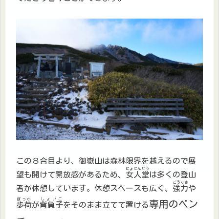
この８合目より、御嶽山は森林限界を越えるので展
にょにんどう
望も開けて開放感があるため、
女人堂
は多くの登山
ごうりき
者が休憩しています。休憩スペースも広く、
強力
や
ぼっか
しょいこ
専用のベン
歩荷
が
背負子
をそのまま立てて置ける