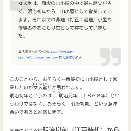
女人堂は、御嶽の山小屋の中で最も歴史が古
く、明治初年から 山小屋として営業してい
ます。それまでは非難（訂正：避難）小屋や
修験者のおこもり堂として存在していまし
た。
女人堂ホームページ
https://ontake-
nyonindo.jimdofree.com/女人堂紹介
より
このことから、おそらく一番最初に山小屋として営
にょにんどう
業したのが
女人堂
だと思われます。
イコール
明治初年というのは
＝
明治元年（１８６８年）とい
うわけではなく、おそらく「明治初期」という意味
合いであると推察します。
明治以前（江戸時代）から
実際のところは