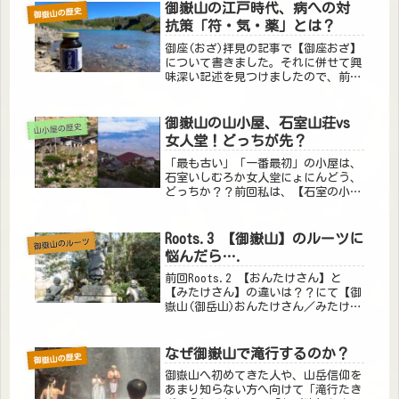
悩んだら….で言いました。 です
御嶽山の江戸時代、病への対
御嶽山の歴史
が、こう言い切るまでに随分と時...
抗策「符・気・薬」とは？
御座(おざ)拝見の記事で【御座おざ】
について書きました。それに併せて興
味深い記述を見つけましたので、前回
と若干重複しますが、紹介いたしま
す。【御座おざ】とは、御嶽信仰にお
ける重要な儀式です。【御座おざ】が
御嶽山の山小屋、石室山荘vs
山小屋の歴史
いつ頃から成立したのかは正確には不
女人堂！どっちが先？
明...
「最も古い」「一番最初」の小屋は、
石室いしむろか女人堂にょにんどう、
どっちか？？前回私は、【石室の小
屋】は御嶽山で最も古くから存在する
小屋であると言いました。「じゃあ、
女人堂のホームページは間違っている
Roots.3 【御嶽山】のルーツに
御嶽山のルーツ
の？」と思いますよね？女人堂は、御
悩んだら….
嶽の...
前回Roots.2 【おんたけさん】と
【みたけさん】の違いは？？にて【御
嶽山(御岳山)おんたけさん／みたけさ
ん】は【金峯山寺きんぷせんじ】から
全国各地に勧請かんじょうされている
というお話をしました。 言わば本家
なぜ御嶽山で滝行するのか？
御嶽山の歴史
から、どんどん分家が広がってい...
御嶽山へ初めてきた人や、山岳信仰を
あまり知らない方へ向けて「滝行たき