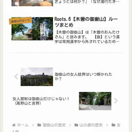
ぎょうとは何か？」「なぜ滝行たきぎ
ょうするのか？」を分かりやすくお話
ししたいと思います。お山に入るため
木曽の御嶽山は火山ですが、霊山とし
Roots.6【木曽の御嶽山】ルー
御嶽山のルーツ
てもとても有名なお山です。霊山とい
ツまとめ
う...
【木曽の御嶽山】は「木曽のおんたけ
さん」と読みます。 【嶽】という漢
字は常用漢字から外されているため、
【御岳山】とも表記されます。 その
ため【御嶽山おんたけさん】は噴火の
際、「御岳山噴火」と報道されていま
した。 しかし【御岳山】という知名
度...
御嶽山の女人結界はいつ解かれた
か？
女人禁制は御嶽山だけじゃない！
（高野山と吉野）
ホーム
御嶽山の歴史
山小屋の歴史
女
人堂