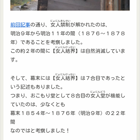
にょにんきんせい
前回記事
の通り、
女人禁制
が解かれたのは、
明治９年から明治１１年の間（１８７６〜１８７８
年）であることを考察しました。
にょにんけっかい
この約２年の間に【
女人結界
】は自然消滅していま
す。
にょにんけっかい
そして、幕末には【
女人結界
】は７合目であったと
いう記述もありました。
にょにんどう
つまり、おこもり堂として８合目の
女人堂
が機能し
ていたのは、少なくとも
幕末１８５４年〜１８７６年（明治９年）の２２年
間
なのではと考察しました！