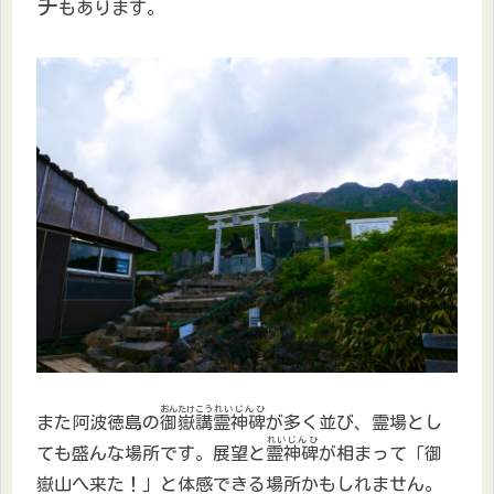
チ
もあります。
おんたけこう
れいじんひ
また阿波徳島の
御嶽講
霊神碑
が多く並び、霊場とし
れいじんひ
ても盛んな場所です。展望と
霊神碑
が相まって「御
嶽山へ来た！」と体感できる場所かもしれません。