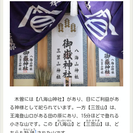
木曽には【八海山神社】があり、目にご利益があ
る神様として祀られています。一方【三笠山】は、
王滝登山口がある田の原にあり、15分ほどで登れる
はっかいさん
みかさやま
小さな山です。この【
八海山
】と【
三笠山
】は、ど
かんじょう
1
ちらも
勧請
された山です。