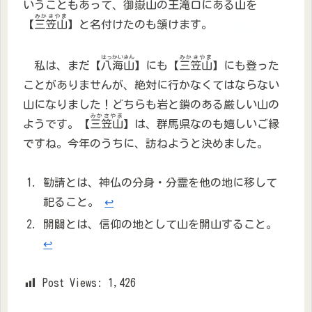
いうこともあって、御嶽山の王滝口にある山を
みかさやま
【
三笠山
】と名付けたのも頷けます。
はっかいさん
みかさやま
私は、まだ【
八海山
】にも【
三笠山
】にも登った
ことがありませんが、絶対に行かなくてはならない
山になりました！どちらも岩と鎖のある厳しい山の
みかさやま
ようです。【
三笠山
】は、群馬県なのも嬉しいご縁
ですね。今年のうちに、訪ねようと決めました。
勧請とは、神仏の分身・分霊を他の地に移して
祀ること。
↩︎
開闢とは、信仰の地として山を開山すること。
↩︎
Post Views:
1,426