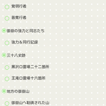
覚明行者
普寛行者
御嶽の強力と同志たち
強力＆同行記録
三十八史跡
黒沢口霊場二十二箇所
王滝口霊場十六箇所
地方の御嶽山
御嶽山へ勧請された山