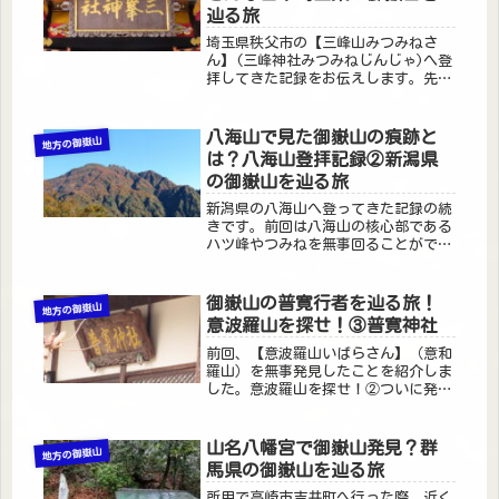
辿る旅
埼玉県秩父市の【三峰山みつみねさ
ん】(三峰神社みつみねじんじゃ)へ登
拝してきた記録をお伝えします。先に
お伝えすると、【三峰山みつみねさ
ん】(三峰神社みつみねじんじゃ)に御
嶽山や【普寛行者ふかんぎょうじゃ】
八海山で見た御嶽山の痕跡と
地方の御嶽山
は祀られていません！そして御嶽山に
は？八海山登拝記録②新潟県
【...
の御嶽山を辿る旅
新潟県の八海山へ登ってきた記録の続
きです。前回は八海山の核心部である
ハツ峰やつみねを無事回ることができ
ました。八海山の最高峰、入道岳へ無
事ハツ峰やつみねを終えたので、この
先は最高峰である入道岳にゅうどうだ
御嶽山の普寛行者を辿る旅！
地方の御嶽山
けへ向かいます。振り返って大日岳だ
意波羅山を探せ！③普寛神社
い...
前回、【意波羅山いばらさん】（意和
羅山）を無事発見したことを紹介しま
した。意波羅山を探せ！②ついに発見
今回は、【意波羅山いばらさん】の麓
にある普寛神社と秩父御嶽山について
少し紹介します。場所はこちら入り口
山名八幡宮で御嶽山発見？群
地方の御嶽山
です入り口の看板コロナ禍からずっと
馬県の御嶽山を辿る旅
閉...
所用で高崎市吉井町へ行った際、近く