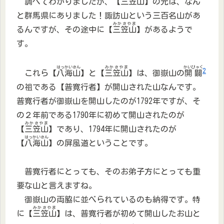
調べてわかりましたが、【
三笠山
】の元は、なん
と群馬県にありました！諏訪山という三百名山があ
みかさやま
るんですが、その途中に【
三笠山
】があるようで
す。
はっかいさん
みかさやま
かいびゃく
2
これら【
八海山
】と【
三笠山
】は、御嶽山の
開闢
の祖である【普寛行者】が開山された山なんです。
普寛行者が御嶽山を開山したのが1792年ですが、そ
の２年前である1790年に初めて開山されたのが
みかさやま
【
三笠山
】であり、1794年に開山されたのが
はっかいさん
【
八海山
】の屏風道ということです。
普寛行者にとっても、そのお弟子方にとっても重
要な山と言えますね。
御嶽山の両脇に並べられているのも納得です。特
みかさやま
に【
三笠山
】は、普寛行者が初めて開山したお山と