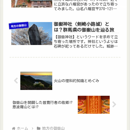
に立派な八幡宮があったので立ち寄っ
てみました。山名八幡宮〒370-1213
群馬県高崎市山名町１５１０−１駐車
場あり八幡宮なので、元は大分県の宇
佐神宮が総氏神になります。安産・子
御嶽神社（剣崎小路城）と
地方の御嶽山
育ての宮として、また応仁の乱...
は？群馬県の御嶽山を辿る旅
【御嶽神社】というワードを求めて立
ち寄った場所です。神社というよりは
石碑が祀ってあるだけでした。城跡
に、石碑を建てたのかもしれません
が、どのような成り立ちなのかも知る
由がありませんでした。ですが、石碑
には興味深い文字が読み解けたので、
紹介し...
火山の理科的知識とめぐみ
御嶽山を開闢した普寛行者の故郷!?
意波羅山とは!?
ホーム
地方の御嶽山