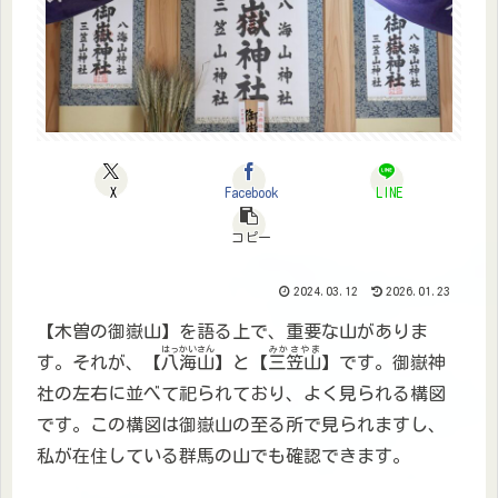
X
Facebook
LINE
コピー
2024.03.12
2026.01.23
【木曽の御嶽山】を語る上で、重要な山がありま
はっかいさん
みかさやま
す。それが、【
八海山
】と【
三笠山
】です。御嶽神
社の左右に並べて祀られており、よく見られる構図
です。この構図は御嶽山の至る所で見られますし、
私が在住している群馬の山でも確認できます。