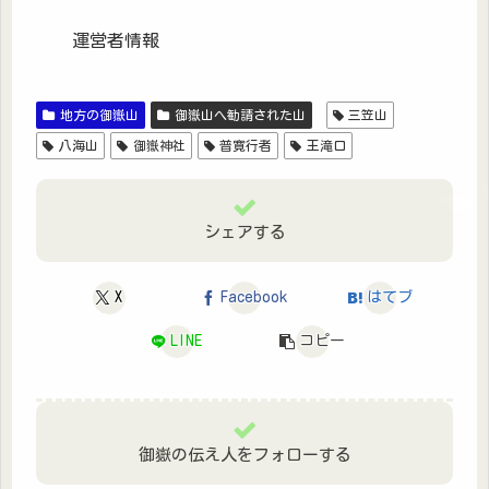
運営者情報
地方の御嶽山
御嶽山へ勧請された山
三笠山
八海山
御嶽神社
普寛行者
王滝口
シェアする
X
Facebook
はてブ
LINE
コピー
御嶽の伝え人をフォローする