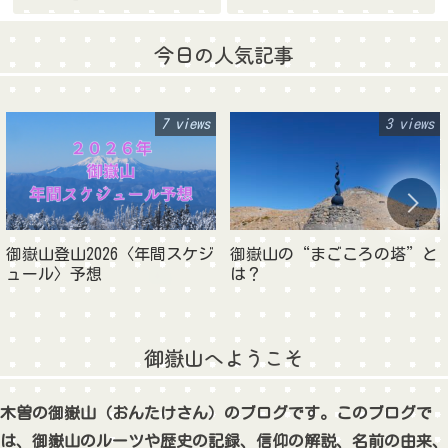
今日の人気記事
7 views
3 views
御嶽山登山2026〈年間スケジ
御嶽山の“まごころの塔”と
ュール〉予想
は？
御嶽山へようこそ
木曽の御嶽山（おんたけさん）のブログです。このブログで
は、御嶽山のルーツや歴史の記録、信仰の解説、名前の由来、