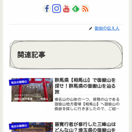
御嶽の伝え人
関連記事
群馬県【相馬山】で御嶽山を
地方の御嶽山
探せ！群馬県の御嶽山を辿る
旅
榛名山の山体の一つ、修験の山である
御嶽山地方霊場【相馬山】へ御嶽山の
痕跡を探しに行きましたので、ご紹介
します。まずは登山口はこちら黒髪山
神社（鳥居）〒370-3348 群馬県高崎
市近くに大きい駐車場もあります。見
普寛行者が修行した三峰山は
地方の御嶽山
つけた御嶽山の痕跡は【霊神碑...
どんな山？埼玉県の御嶽山を