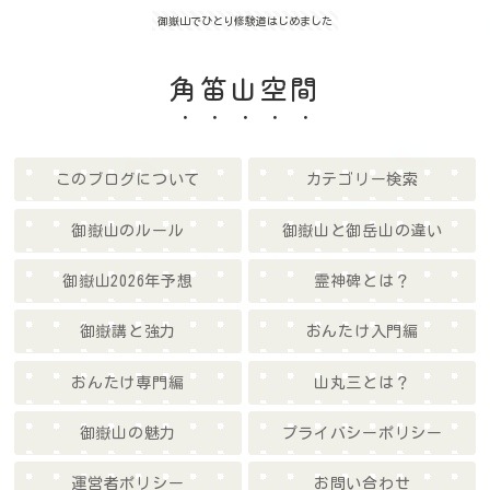
御嶽山でひとり修験道はじめました
角笛山空間
このブログについて
カテゴリー検索
御嶽山のルール
御嶽山と御岳山の違い
御嶽山2026年予想
霊神碑とは？
御嶽講と強力
おんたけ入門編
おんたけ専門編
山丸三とは？
御嶽山の魅力
プライバシーポリシー
運営者ポリシー
お問い合わせ