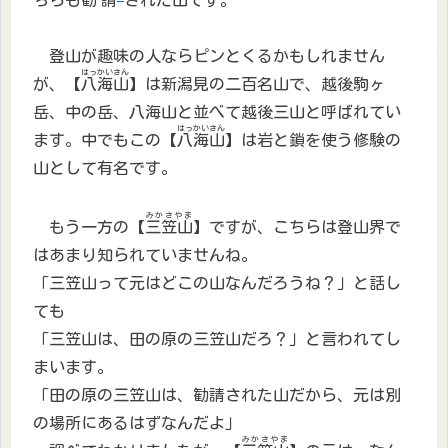
登山が趣味の人ならピンとくるかもしれません
はっかいさん
が、【
八海山
】は新潟見の二百名山で、越後駒ヶ
岳、中の岳、八海山と並べて越後三山と呼ばれてい
はっかいさん
ます。中でもこの【
八海山
】は岩と鎖を使う修験の
山として有名です。
みかさやま
もう一方の【
三笠山
】ですが、こちらは登山界で
はあまり知られていませんね。
「三笠山って元はどこの山なんだろうね？」と話し
ても
「三笠山は、田の原の三笠山だろ？」と言われてし
まいます。
「田の原の三笠山は、勧請された山だから、元は別
の場所にあるはずなんだよ」
みかさやま