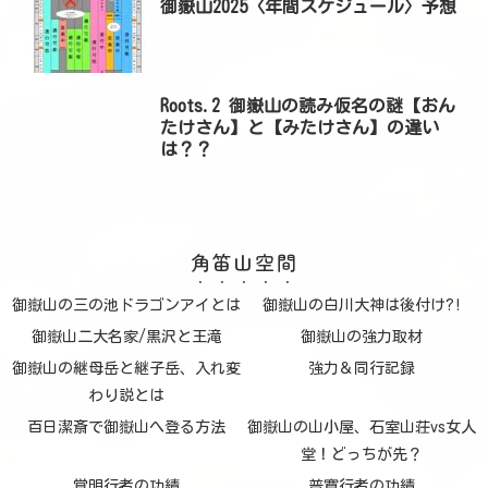
御嶽山2025〈年間スケジュール〉予想
Roots.2 御嶽山の読み仮名の謎【おん
たけさん】と【みたけさん】の違い
は？？
角笛山空間
御嶽山の三の池ドラゴンアイとは
御嶽山の白川大神は後付け?!
御嶽山二大名家/黒沢と王滝
御嶽山の強力取材
御嶽山の継母岳と継子岳、入れ変
強力＆同行記録
わり説とは
百日潔斎で御嶽山へ登る方法
御嶽山の山小屋、石室山荘vs女人
堂！どっちが先？
覚明行者の功績
普寛行者の功績