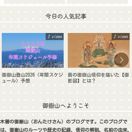
今日の人気記事
2 views
2 views
御嶽山登山2026〈年間スケジ
昔の御嶽山信仰を描いた【御
ュール〉予想
影図】とは？
御嶽山へようこそ
木曽の御嶽山（おんたけさん）のブログです。このブログで
は、御嶽山のルーツや歴史の記録、信仰の解説、名前の由来、