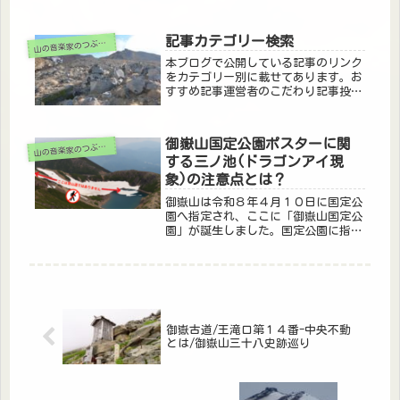
偉人を読み札として紹介しており、とても面白くて人気の商品
です。それでふと...
記事カテゴリー検索
山の音楽家のつぶやき
本ブログで公開している記事のリンク
をカテゴリー別に載せてあります。お
すすめ記事運営者のこだわり記事投稿
者♫自己紹介とあいさつズバリ御嶽山
の魅力とは！？三ノ池はドラゴンアイ
ではない！（三ノ池≠ドラゴンアイ）
御嶽山国定公園ポスターに関
山の音楽家のつぶやき
御嶽山はなぜテント泊禁止？避難小屋
する三ノ池(ドラゴンアイ現
泊...
象)の注意点とは？
御嶽山は令和８年４月１０日に国定公
園へ指定され、ここに「御嶽山国定公
園」が誕生しました。国定公園に指定
されたことで、管理者や予算の出所、
指定区域に変更はありますが、一般に
御嶽山を訪れるにあたって、何かが特
別変わるということはありません。こ
れ...
御嶽古道/王滝口第１４番-中央不動
とは/御嶽山三十八史跡巡り