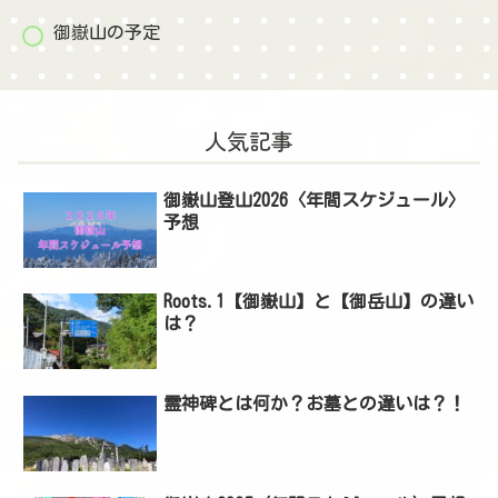
御嶽山の予定
人気記事
御嶽山登山2026〈年間スケジュール〉
予想
Roots.1【御嶽山】と【御岳山】の違い
は？
霊神碑とは何か？お墓との違いは？！