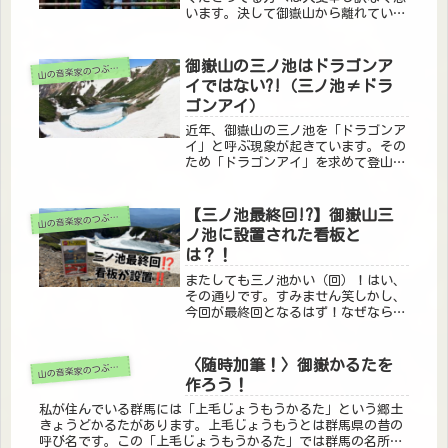
います。決して御嶽山から離れている
わけではありません。むしろ御嶽山関
係で忙しすぎて、書けていないという
ただそれだけの理由です。ここで少し
御嶽山の三ノ池はドラゴンア
山の音楽家のつぶやき
近況報告させていただきます。特に最
イではない?!（三ノ池≠ドラ
近...
ゴンアイ）
近年、御嶽山の三ノ池を「ドラゴンア
イ」と呼ぶ現象が起きています。その
ため「ドラゴンアイ」を求めて登山者
が後を断ちません。また、「ドラゴン
アイ」という言葉が、本来と違った意
味で使用されている状況に違和感を感
【三ノ池最終回!?】御嶽山三
山の音楽家のつぶやき
じています。さらに、三ノ池に対して
ノ池に設置された看板と
信...
は？！
またしても三ノ池かい（回）！はい、
その通りです。すみません笑しかし、
今回が最終回となるはず！なぜなら、
で書いた、以下はひとり言であり、理
想論であり、今後の課題です。岐阜県
を通じて、五の池側からの立ち入り禁
〈随時加筆！〉御嶽かるたを
山の音楽家のつぶやき
止表記を建て、雪渓は立ち入り禁止に
作ろう！
す...
私が住んでいる群馬には「上毛じょうもうかるた」という郷土
きょうどかるたがあります。上毛じょうもうとは群馬県の昔の
呼び名です。この「上毛じょうもうかるた」では群馬の名所や