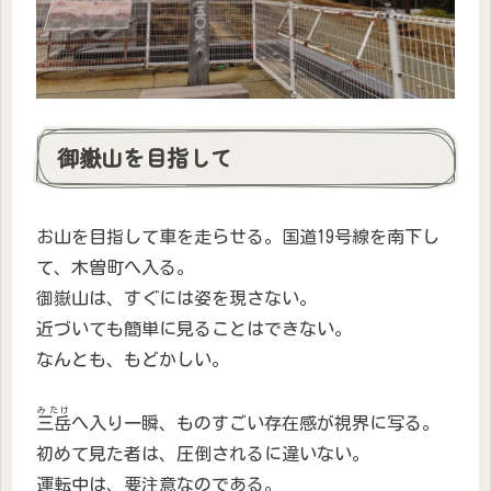
御嶽山を目指して
お山を目指して車を走らせる。国道19号線を南下し
て、木曽町へ入る。
御嶽山は、すぐには姿を現さない。
近づいても簡単に見ることはできない。
なんとも、もどかしい。
みたけ
三岳
へ入り一瞬、ものすごい存在感が視界に写る。
初めて見た者は、圧倒されるに違いない。
運転中は、要注意なのである。