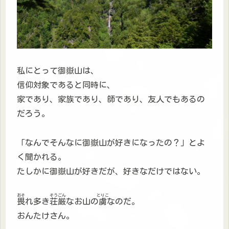
私にとって御嶽山は、
信仰対象であると同時に、
家であり、家族であり、師であり、友人でもあるの
だろう。
「なんでそんなに御嶽山が好きになったの？」とよ
く聞かれる。
たしかに御嶽山が好きだが、好きなだけではない。
おそ
そうごん
とりこ
畏
れ多き
荘厳
なお山の
虜
なのだ。
おんたけさん。