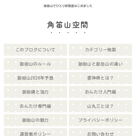
御嶽山でひとり修験道はじめました
角笛山空間
このブログについて
カテゴリー検索
御嶽山のルール
御嶽山と御岳山の違い
御嶽山2026年予想
霊神碑とは？
御嶽講と強力
おんたけ入門編
おんたけ専門編
山丸三とは？
御嶽山の魅力
プライバシーポリシー
運営者ポリシー
お問い合わせ