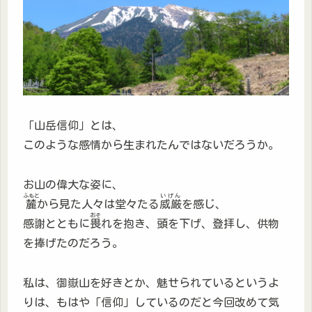
「山岳信仰」とは、
このような感情から生まれたんではないだろうか。
お山の偉大な姿に、
ふもと
いげん
麓
から見た人々は堂々たる
威厳
を感じ、
おそ
感謝とともに
畏
れを抱き、頭を下げ、登拝し、供物
を捧げたのだろう。
私は、御嶽山を好きとか、魅せられているというよ
りは、もはや「信仰」しているのだと今回改めて気