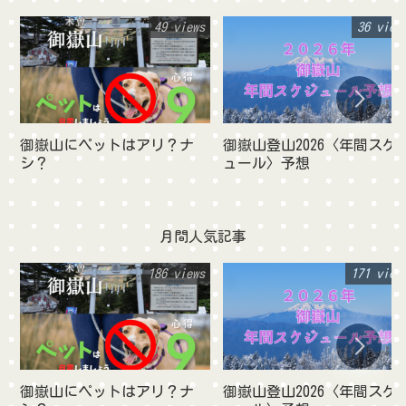
49 views
36 view
御嶽山にペットはアリ？ナ
御嶽山登山2026〈年間スケ
シ？
ュール〉予想
月間人気記事
186 views
171 view
御嶽山にペットはアリ？ナ
御嶽山登山2026〈年間スケ