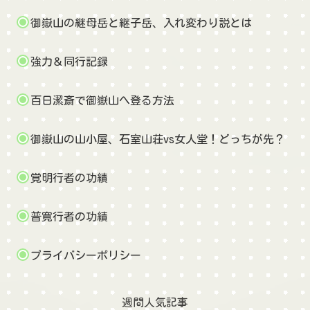
御嶽山の継母岳と継子岳、入れ変わり説とは
強力＆同行記録
百日潔斎で御嶽山へ登る方法
御嶽山の山小屋、石室山荘vs女人堂！どっちが先？
覚明行者の功績
普寛行者の功績
プライバシーポリシー
週間人気記事