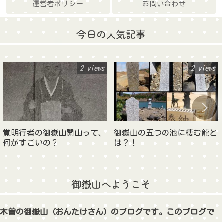
運営者ポリシー
お問い合わせ
今日の人気記事
2 views
2 views
覚明行者の御嶽山開山って、
御嶽山の五つの池に棲む龍と
何がすごいの？
は？！
御嶽山へようこそ
木曽の御嶽山（おんたけさん）のブログです。このブログで