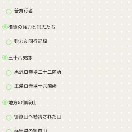
普寛行者
御嶽の強力と同志たち
強力＆同行記録
三十八史跡
黒沢口霊場二十二箇所
王滝口霊場十六箇所
地方の御嶽山
御嶽山へ勧請された山
群馬県の御嶽山