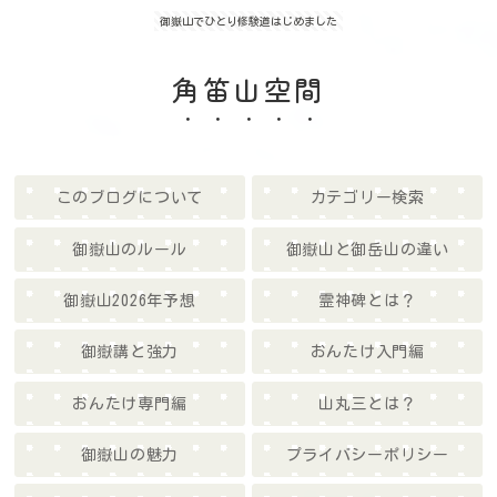
御嶽山でひとり修験道はじめました
角笛山空間
このブログについて
カテゴリー検索
御嶽山のルール
御嶽山と御岳山の違い
御嶽山2026年予想
霊神碑とは？
御嶽講と強力
おんたけ入門編
おんたけ専門編
山丸三とは？
御嶽山の魅力
プライバシーポリシー