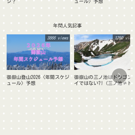
シ？
ュール〉予想
年間人気記事
3866 views
1250 view
御嶽山登山2026〈年間スケジ
御嶽山の三ノ池はドラゴン
ュール〉予想
イではない?!（三ノ池≠ド
ゴンアイ）